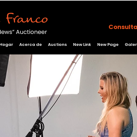
Consulta
Hogar
Acerca de
Auctions
New Link
New Page
Galer